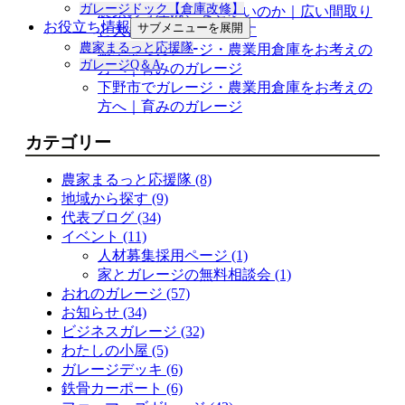
ガレージドック【倉庫改修】
農家の母屋は、なぜ寒いのか｜広い間取り
お役立ち情報
サブメニューを展開
と大きな開口部を見直す
農家まるっと応援隊
栃木市でガレージ・農業用倉庫をお考えの
ガレージQ＆A
方へ｜育みのガレージ
下野市でガレージ・農業用倉庫をお考えの
方へ｜育みのガレージ
カテゴリー
農家まるっと応援隊 (8)
地域から探す (9)
代表ブログ (34)
イベント (11)
人材募集採用ページ (1)
家とガレージの無料相談会 (1)
おれのガレージ (57)
お知らせ (34)
ビジネスガレージ (32)
わたしの小屋 (5)
ガレージデッキ (6)
鉄骨カーポート (6)