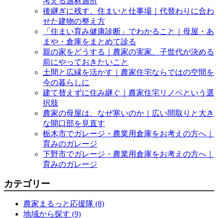
考える適材適所
後継ぎに残す、住まいと仕事場｜代替わりに合わ
せた建物の整え方
「住まい育み健康診断」でわかること｜母屋・あ
まや・倉庫をまとめて診る
親の家をどうする｜農家の実家、子世代が決める
前にやっておきたいこと
土間と広縁を活かす｜農家住宅ならではの空間を
今の暮らしに
建て替えずに住み継ぐ｜農家住宅リノベという選
択肢
農家の母屋は、なぜ寒いのか｜広い間取りと大き
な開口部を見直す
栃木市でガレージ・農業用倉庫をお考えの方へ｜
育みのガレージ
下野市でガレージ・農業用倉庫をお考えの方へ｜
育みのガレージ
カテゴリー
農家まるっと応援隊 (8)
地域から探す (9)