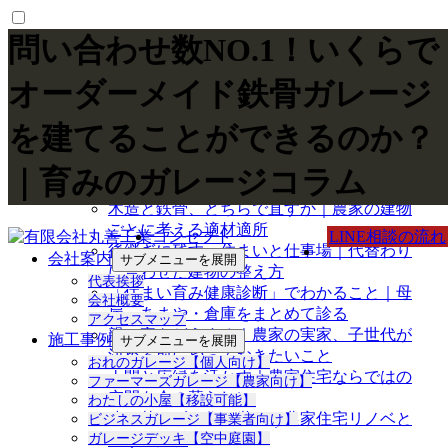
問い合わせ数NO.1！いくらで
オーダーメイド鉄骨ガレージ
最新の投稿
を建てることができるのか？
牛舎・豚舎・厩舎を建てる前に｜家畜と
｜育みのガレージコラム
人、両方が働きやすい畜舎の考え方
木造と鉄骨、どちらで直すか｜農家の建物
ごとに考える適材適所
コンセプト
LINE相談の流れ
後継ぎに残す、住まいと仕事場｜代替わり
会社案内
サブメニューを展開
に合わせた建物の整え方
代表挨拶
「住まい育み健康診断」でわかること｜母
会社概要
屋・あまや・倉庫をまとめて診る
アクセスマップ
親の家をどうする｜農家の実家、子世代が
施工事例
サブメニューを展開
決める前にやっておきたいこと
おれのガレージ【個人向け】
土間と広縁を活かす｜農家住宅ならではの
ファーマーズガレージ【農家向け】
空間を今の暮らしに
わたしの小屋【移設可能】
建て替えずに住み継ぐ｜農家住宅リノベと
ビジネスガレージ【事業者向け】
ガレージデッキ【空中庭園】
いう選択肢