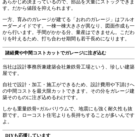
あらかじめ決まっているので、部品を大量にストックできま
す。だから値段を抑えられます。
一方、育みのガレージが建てる「おれのガレージ」はフルオ
ーダーメイドです。一棟一棟大きさが異なり、図面作成も一
から行います。手間がかかる分、量産はできません。こだわ
りを叶えるため、打ち合わせ期間も若干長めになります。
諸経費や中間コストカットでガレージに注ぎ込む
当社は設計事務所兼建築会社兼鉄骨工場という、珍しい建築
屋です。
自社で設計・加工・施工ができるため、設計費用や下請けへ
の中間コストを最大限カットできます。その分をガレージ建
築そのものに注ぎ込めるわけです。
しかも重量鉄骨×ガルバリウムで、地震にも強く耐久性も抜
群です。ローコスト住宅よりも長持ちすることが多いんです
よ。
DIYも応援しています