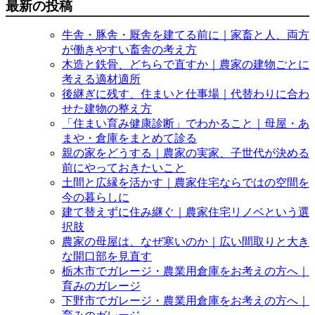
最新の投稿
牛舎・豚舎・厩舎を建てる前に｜家畜と人、両方
が働きやすい畜舎の考え方
木造と鉄骨、どちらで直すか｜農家の建物ごとに
考える適材適所
後継ぎに残す、住まいと仕事場｜代替わりに合わ
せた建物の整え方
「住まい育み健康診断」でわかること｜母屋・あ
まや・倉庫をまとめて診る
親の家をどうする｜農家の実家、子世代が決める
前にやっておきたいこと
土間と広縁を活かす｜農家住宅ならではの空間を
今の暮らしに
建て替えずに住み継ぐ｜農家住宅リノベという選
択肢
農家の母屋は、なぜ寒いのか｜広い間取りと大き
な開口部を見直す
栃木市でガレージ・農業用倉庫をお考えの方へ｜
育みのガレージ
下野市でガレージ・農業用倉庫をお考えの方へ｜