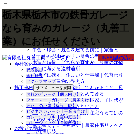
栃木県栃木市の鉄骨ガレージ
なら育みのガレージ（丸善工
最新の投稿
業）にお任せください
牛舎・豚舎・厩舎を建てる前に｜家畜と
人、両方が働きやすい畜舎の考え方
コンセプト
LINE相談の流れ
木造と鉄骨、どちらで直すか｜農家の建物
会社案内
ごとに考える適材適所
代表挨拶
後継ぎに残す、住まいと仕事場｜代替わり
会社概要
に合わせた建物の整え方
アクセスマップ
施工事例
「住まい育み健康診断」でわかること｜母
サブメニューを展開
屋・あまや・倉庫をまとめて診る
おれのガレージ【個人向け】
親の家をどうする｜農家の実家、子世代が
ファーマーズガレージ【農家向け】
わたしの小屋【移設可能】
決める前にやっておきたいこと
ビジネスガレージ【事業者向け】
土間と広縁を活かす｜農家住宅ならではの
ガレージデッキ【空中庭園】
空間を今の暮らしに
ガレージドック【倉庫改修】
建て替えずに住み継ぐ｜農家住宅リノベと
お役立ち情報
いう選択肢