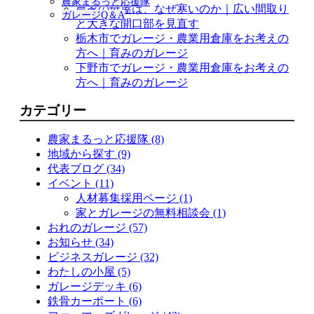
農家まるっと応援隊
農家の母屋は、なぜ寒いのか｜広い間取り
ガレージQ＆A
と大きな開口部を見直す
栃木市でガレージ・農業用倉庫をお考えの
方へ｜育みのガレージ
下野市でガレージ・農業用倉庫をお考えの
方へ｜育みのガレージ
カテゴリー
農家まるっと応援隊 (8)
地域から探す (9)
代表ブログ (34)
イベント (11)
人材募集採用ページ (1)
家とガレージの無料相談会 (1)
おれのガレージ (57)
お知らせ (34)
ビジネスガレージ (32)
わたしの小屋 (5)
ガレージデッキ (6)
鉄骨カーポート (6)