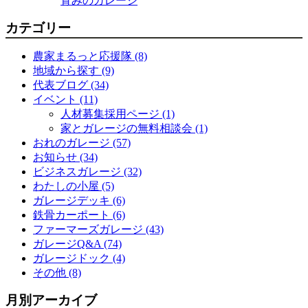
育みのガレージ
カテゴリー
農家まるっと応援隊 (8)
地域から探す (9)
代表ブログ (34)
イベント (11)
人材募集採用ページ (1)
家とガレージの無料相談会 (1)
おれのガレージ (57)
お知らせ (34)
ビジネスガレージ (32)
わたしの小屋 (5)
ガレージデッキ (6)
鉄骨カーポート (6)
ファーマーズガレージ (43)
ガレージQ&A (74)
ガレージドック (4)
その他 (8)
月別アーカイブ